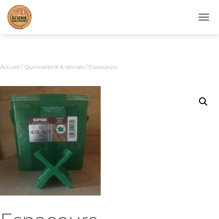
D
É
P
L
I
Accueil
/
Quincaillerie & dérivés
/ Espaceurs
E
R
L
A
N
A
V
I
G
A
T
I
O
N