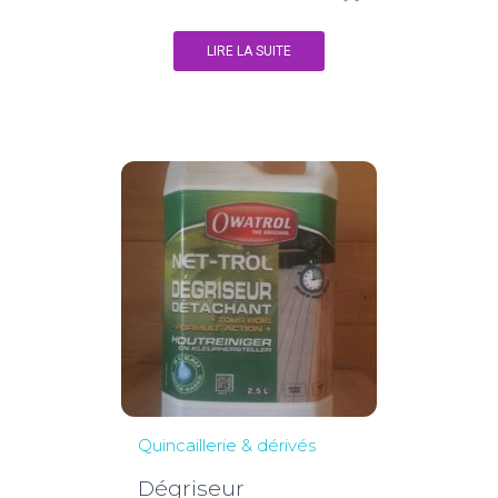
LIRE LA SUITE
Quincaillerie & dérivés
Dégriseur