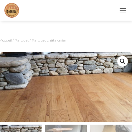
D
É
P
L
I
Accueil
/
Parquet
/ Parquet châtaignier
E
R
L
A
N
A
V
I
G
A
T
I
O
N