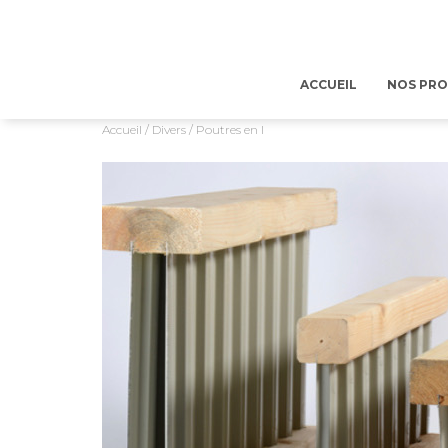
ACCUEIL
NOS PR
Accueil
/
Divers
/ Poutres en I