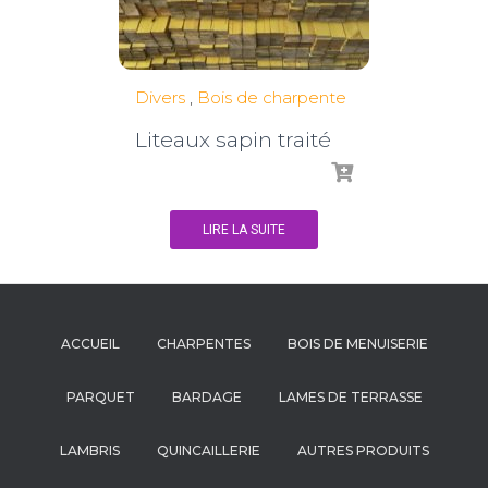
Divers
,
Bois de charpente
Liteaux sapin traité
LIRE LA SUITE
ACCUEIL
CHARPENTES
BOIS DE MENUISERIE
PARQUET
BARDAGE
LAMES DE TERRASSE
LAMBRIS
QUINCAILLERIE
AUTRES PRODUITS