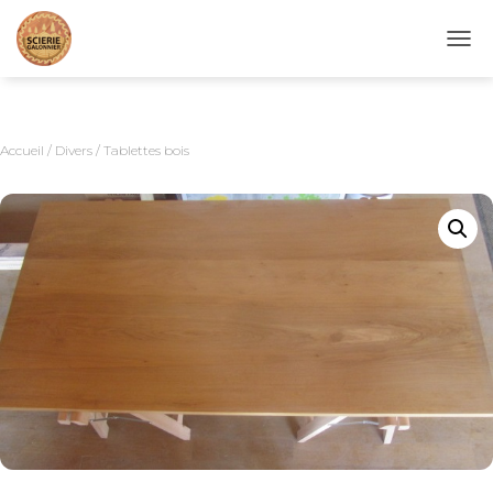
D
É
P
L
I
Accueil
/
Divers
/ Tablettes bois
E
R
L
A
N
A
V
I
G
A
T
I
O
N