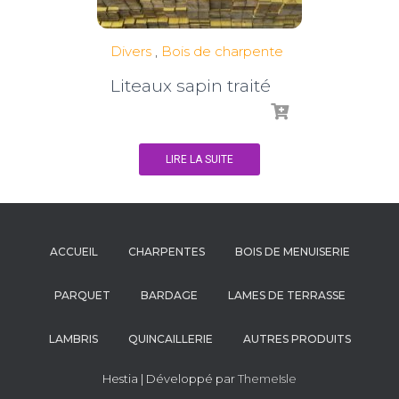
Divers
,
Bois de charpente
Liteaux sapin traité
LIRE LA SUITE
ACCUEIL
CHARPENTES
BOIS DE MENUISERIE
PARQUET
BARDAGE
LAMES DE TERRASSE
LAMBRIS
QUINCAILLERIE
AUTRES PRODUITS
Hestia | Développé par
ThemeIsle