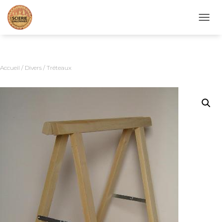
D
É
P
L
I
Accueil
/
Divers
/ Tréteaux
E
R
L
A
N
A
V
I
G
A
T
I
O
N