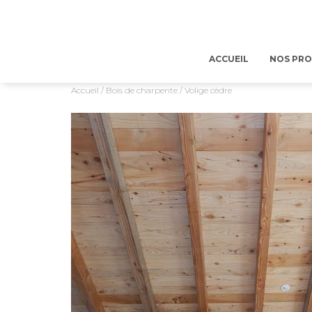
ACCUEIL
NOS PR
Accueil
/
Bois de charpente
/ Volige cèdre