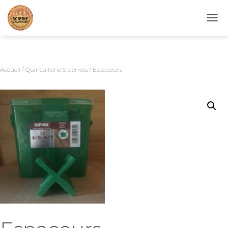
D
É
P
L
I
Accueil
/
Quincaillerie & dérivés
/ Espaceurs
E
R
L
A
N
A
V
I
G
A
T
I
O
N