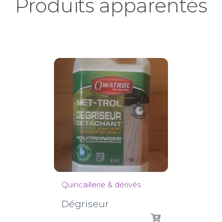
Produits apparentés
Quincaillerie & dérivés
Dégriseur