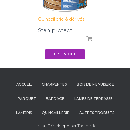
Quincaillerie & dérivés
Stan protect
LIRE LA SUITE
ACCUEIL
CHARPENTES
BOIS DE MENUISERIE
PARQUET
BARDAGE
LAMES DE TERRASSE
LAMBRIS
QUINCAILLERIE
AUTRES PRODUITS
Hestia | Développé par
ThemeIsle