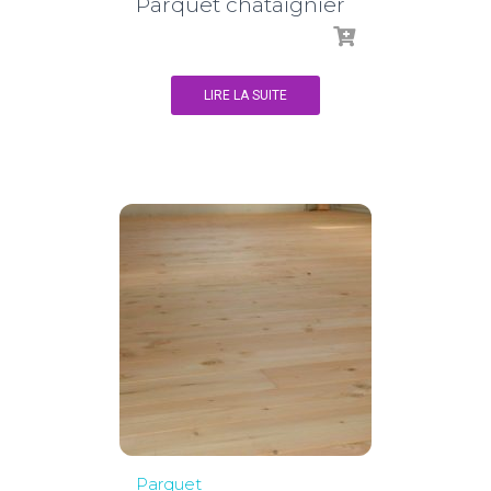
Parquet châtaignier
LIRE LA SUITE
Parquet