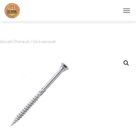
D
É
P
L
I
Accueil
/
Parquet
/ Vis à parquet
E
R
L
A
N
A
V
I
G
A
T
I
O
N