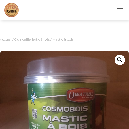
D
É
P
L
I
Accueil
/
Quincaillerie & dérivés
/ Mastic à bois
E
R
L
A
N
A
V
I
G
A
T
I
O
N